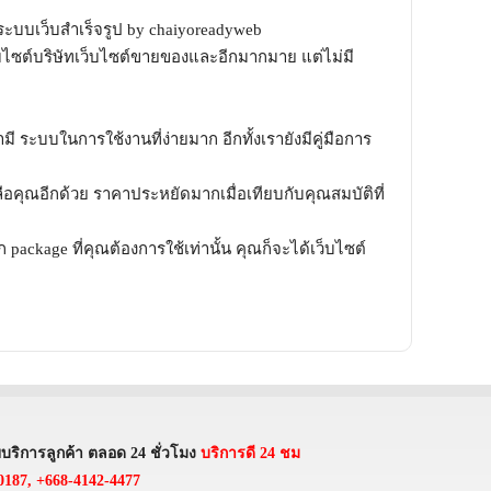
ยระบบเว็บสำเร็จรูป by chaiyoreadyweb
ว็บไซต์บริษัทเว็บไซต์ขายของและอีกมากมาย แต่ไม่มี
ระบบในการใช้งานที่ง่ายมาก อีกทั้งเรายังมีคู่มือการ
อคุณอีกด้วย ราคาประหยัดมากเมื่อเทียบกับคุณสมบัติที่
package ที่คุณต้องการใช้เท่านั้น คุณก็จะได้เว็บไซต์
ยบริการลูกค้า ตลอด 24 ชั่วโมง
บริการดี 24 ชม
0187, +668-4142-4477