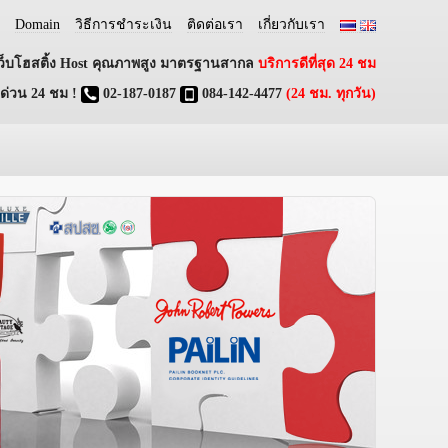
Domain
วิธีการชำระเงิน
ติดต่อเรา
เกี่ยวกับเรา
เว็บโฮสติ้ง Host คุณภาพสูง มาตรฐานสากล
บริการดีที่สุด 24 ชม
ด่วน 24 ชม !
02-187-0187
084-142-4477
(24 ชม. ทุกวัน)