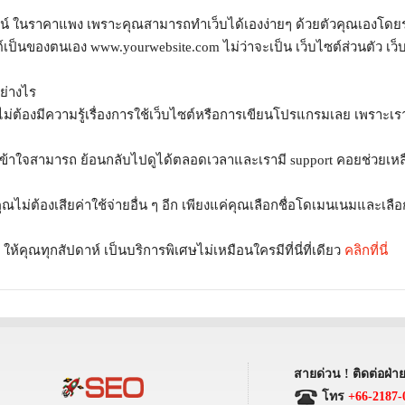
บดีไซน์ ในราคาแพง เพราะคุณสามารถทำเว็บได้เองง่ายๆ ด้วยตัวคุณเองโด
ซต์เป็นของตนเอง www.yourwebsite.com ไม่ว่าจะเป็น เว็บไซต์ส่วนตัว เ
อย่างไร
องมีความรู้เรื่องการใช้เว็บไซต์หรือการเขียนโปรแกรมเลย เพราะเรามี 
เข้าใจสามารถ ย้อนกลับไปดูได้ตลอดเวลาและเรามี support คอยช่วยเหลื
ม่ต้องเสียค่าใช้จ่ายอื่น ๆ อีก เพียงแค่คุณเลือกชื่อโดเมนเนมและเลือก 
ให้คุณทุกสัปดาห์ เป็นบริการพิเศษไม่เหมือนใครมีที่นี่ที่เดียว
คลิกที่นี่
สายด่วน ! ติดต่อฝ่า
โทร
+66-2187-