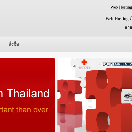
Web Hosting
Web Hosting 
สาย
สั่งซื้อ