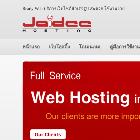
Ready Web บริการเว็บไซต์สำเร็จรูป สะดวก ใช้งานง่าย
หน้าแรก
เว็บโฮสติ้ง
โดเมนเนม
คู่มือการใช้งาน