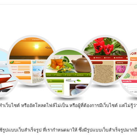
ทำเว็บไซต์ หรืออัตโหลดไฟล์ไม่เป็น หรือผู้ที่ต้องการมีเว็บไซต์ แต่ไม่รู้ว
ูปแบบเว็บสำเร็จรูป ที่เรากำหนดมาให้ ซึ่งมีรูปแบบเว็บสำเร็จรูปมากถึง