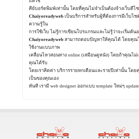
แค่ใช้
คีย์บอร์ดพิมพ์เท่านั้น โดยที่คุณไม่จำเป็นต้องจ้างเว็
Chaiyoreadyweb
เป็นบริการสำหรับผู้ที่ต้องการมีเว็บไ
ความรู้ใน
การใช้เว็บ ไม่รู้การเขียนโปรแกรมและไม่รู้ว่าจะเริ่มต้น
Chaiyoreadyweb
สามารถตอบปัญหาให้คุณได้ โดยคุณไม่ต้
ใช้งานแบบภาพ
เคลื่อนไหวสอนทาง online (เสมือนดูหนัง) โดยถ้าคุณไม่
คุณได้รับ
โดยเราคิดค่า บริการรายหกเดือนและรายปีเท่านั้น โดยคุณไ
เป็นของคุณเอง
ทันที เรามี web designer ออกแบบ template ใหม่ๆ update 